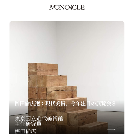
桝田倫広選：現代美術、今年注目の展覧会８
東京国立近代美術館
主任研究員
桝田倫広