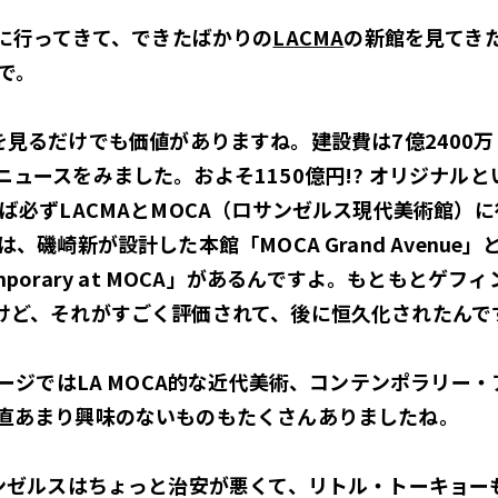
に行ってきて、できたばかりの
LACMA
の新館を見てき
で。
見るだけでも価値がありますね。建設費は7億2400万
ュースをみました。およそ1150億円!? オリジナル
ば必ずLACMAとMOCA（ロサンゼルス現代美術館）
、磯崎新が設計した本館「MOCA Grand Avenu
ontemporary at MOCA」があるんですよ。もとも
けど、それがすごく評価されて、後に恒久化されたんで
メージではLA MOCA的な近代美術、コンテンポラリー
直あまり興味のないものもたくさんありましたね。
サンゼルスはちょっと治安が悪くて、リトル・トーキョー