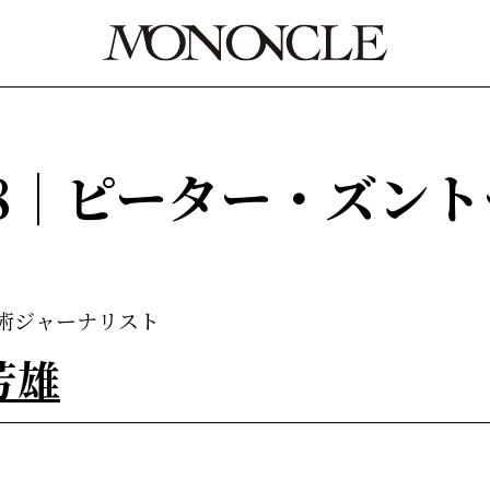
t) #08｜ピーター・ズ
術ジャーナリスト
芳雄