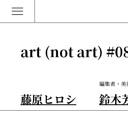
art (not ar
編集者・美
藤原ヒロシ
鈴木