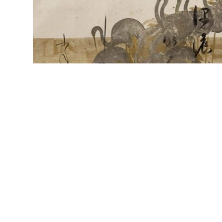
千 宗屋さんと鑑賞する「本阿弥光悦の大宇
宙」展。
茶道武者小路千家 家元後嗣
千 宗屋