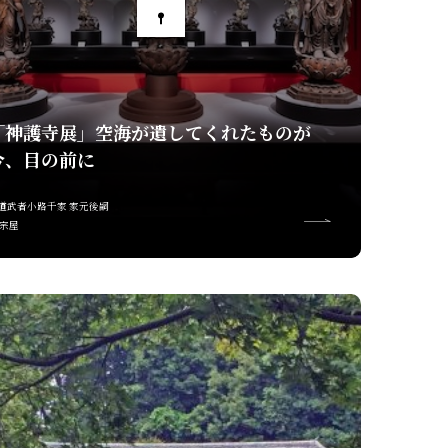
「神護寺展」空海が遺してくれたものが
今、目の前に
道武者小路千家 家元後嗣
 宗屋