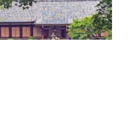
京都と奈良の狭間の“エアポケット”にこれ
ほどの仏像が！
千 宗屋さんと観る「京都・南山城の仏像」
道武者小路千家 家元後嗣
 宗屋