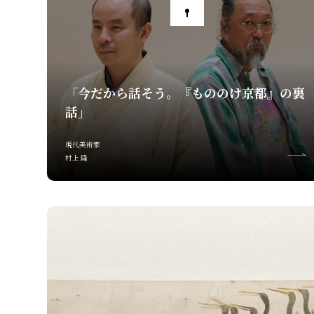
「今だから話そう。『もののけ京都』の裏
話」
現代美術家
村上 隆