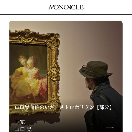
山口晃画伯のいざ、メトロポリタン【部分】
画家
山口 晃