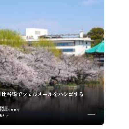
日比谷線でフェルメールをハシゴする
術史家
京都美術館館長
橋 明也