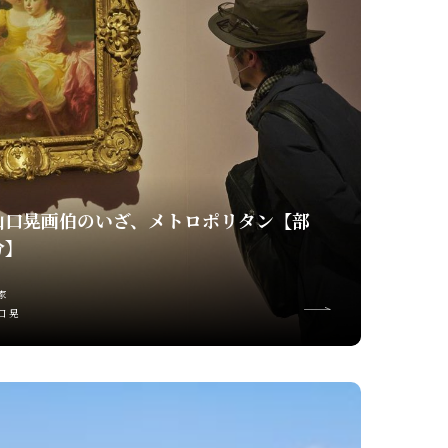
山口晃画伯のいざ、メトロポリタン【部
分】
家
口 晃