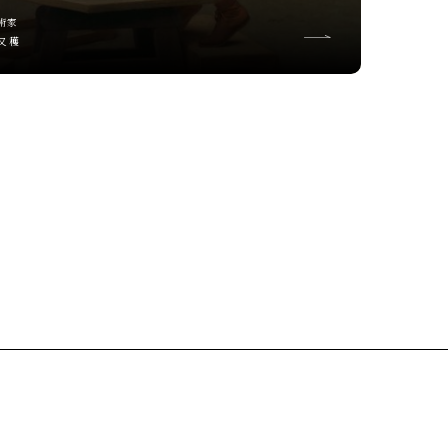
術家
又 穫