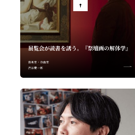
展覧会が読書を誘う。『祭壇画の解体学』
音楽家・作曲家
渋谷慶一郎