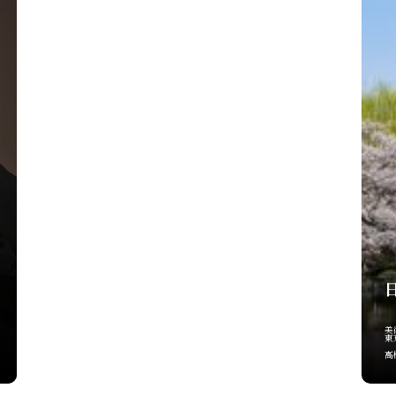
美
東
高