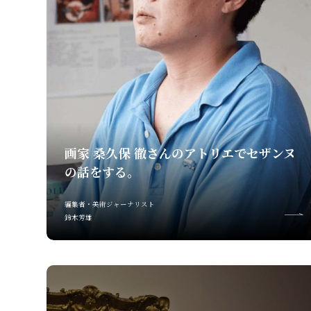
画家 桑久保 徹さんのアトリエでセザンヌ
の話をする。
編集者・美術ジャーナリスト
鈴木芳雄