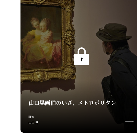
山口晃画伯のいざ、メトロポリタン
画家
山口 晃