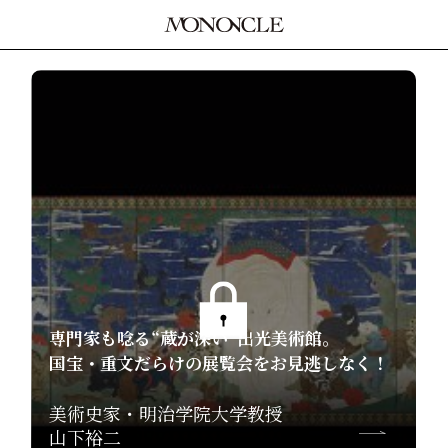
専門家も唸る“蔵が深い”出光美術館。
国宝・重文だらけの展覧会をお見逃しなく！
美術史家・明治学院大学教授
山下裕二