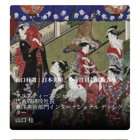
山口桂選：日本美術、今年注目の展覧会９
クリスティーズ ジャパン
代表取締役社長
東洋美術部門インターナショナル ディレク
ター
山口 桂