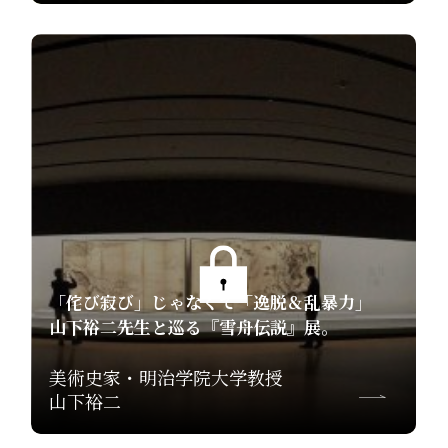
「侘び寂び」じゃなくて「逸脱＆乱暴力」
山下裕二先生と巡る『雪舟伝説』展。
美術史家・明治学院大学教授
山下裕二