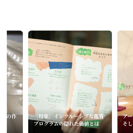
和田の作
［特集］インクルーシブな鑑賞
アー
プログラムの隠れた価値とは
そし