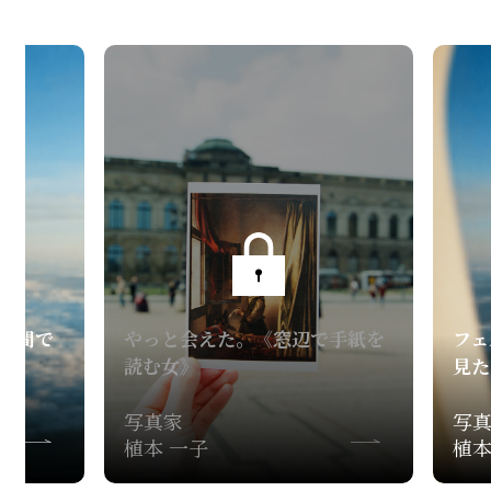
週間で
やっと会えた。《窓辺で手紙を
フェ
読む女》
見た
写真家
写
植本 一子
植本